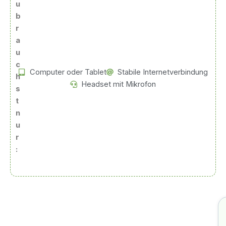
u
b
r
a
u
c
Computer oder Tablet
Stabile Internetverbindung
h
Headset mit Mikrofon
s
t
n
u
r
: