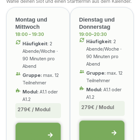
Wähle deinen Slot und einen Starttermin aus dem Kalender.
Montag und
Dienstag und
Mittwoch
Donnerstag
18:00 – 19:30
19:00–20:30
Häufigkeit
: 2
Häufigkeit
: 2
Abende/Woche ·
Abende/Woche ·
90 Minuten pro
90 Minuten pro
Abend
Abend
Gruppe:
max. 12
Gruppe:
max. 12
Teilnehmer
Teilnehmer
Modul:
A1.1 oder
Modul:
A1.1 oder
A1.2
A1.2
279€ / Modul
279€ / Modul
Diesen
Diesen
Slot
Slot
wählen