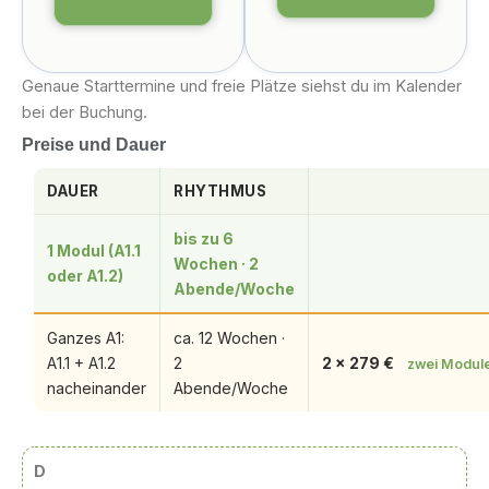
wählen
Genaue Starttermine und freie Plätze siehst du im Kalender
bei der Buchung.
Preise und Dauer
DAUER
RHYTHMUS
bis zu 6
1 Modul (A1.1
Wochen · 2
oder A1.2)
Abende/Woche
Ganzes A1:
ca. 12 Wochen ·
A1.1 + A1.2
2
2 × 279 €
zwei Module
nacheinander
Abende/Woche
D