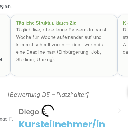
ag an.
Tägliche Struktur, klares Ziel
Kl
e
Täglich live, ohne lange Pausen: du baust
Du
Woche für Woche aufeinander auf und
st
kommst schnell voran — ideal, wenn du
Ar
eine Deadline hast (Einbürgerung, Job,
da
et
Studium, Umzug).
[Bewertung DE – Platzhalter]
Diego F.
Kursteilnehmer/in