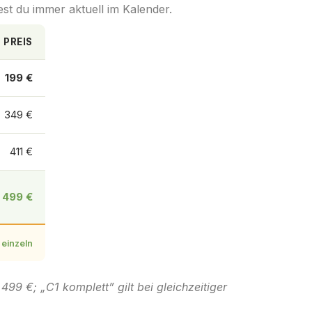
est du immer aktuell im Kalender.
PREIS
199 €
349 €
411 €
499 €
 einzeln
499 €; „C1 komplett” gilt bei gleichzeitiger