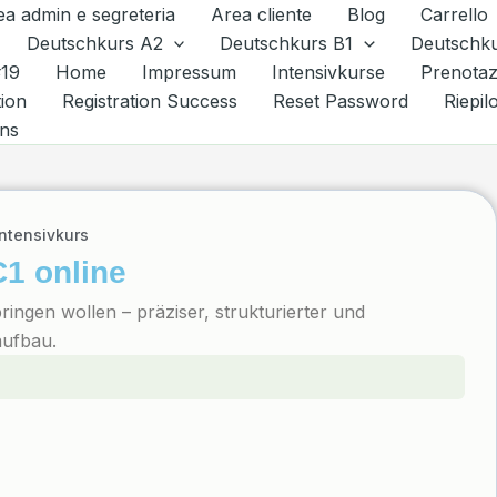
ea admin e segreteria
Area cliente
Blog
Carrello
Deutschkurs A2
Deutschkurs B1
Deutschk
#19
Home
Impressum
Intensivkurse
Prenotaz
tion
Registration Success
Reset Password
Riepil
ons
Intensivkurs
C1 online
ringen wollen – präziser, strukturierter und
aufbau.