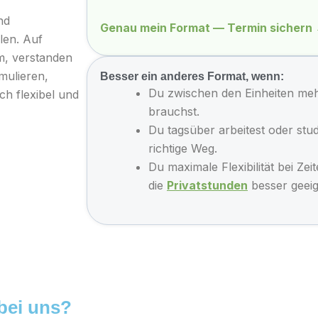
nd
Genau mein Format — Termin sichern
len. Auf
m, verstanden
mulieren,
Besser ein anderes Format, wenn:
Du zwischen den Einheiten meh
h flexibel und
brauchst.
Du tagsüber arbeitest oder stud
richtige Weg.
Du maximale Flexibilität bei Ze
die
Privatstunden
besser geeig
bei uns?