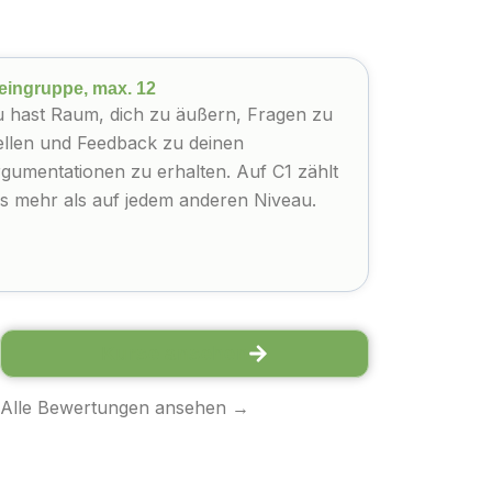
eingruppe, max. 12
 hast Raum, dich zu äußern, Fragen zu
ellen und Feedback zu deinen
gumentationen zu erhalten. Auf C1 zählt
s mehr als auf jedem anderen Niveau.
Kurse ansehen
[Bewertung DE – Platzhalter]
Alle Bewertungen ansehen →
Rosa F.
Kursteilnehmer/in