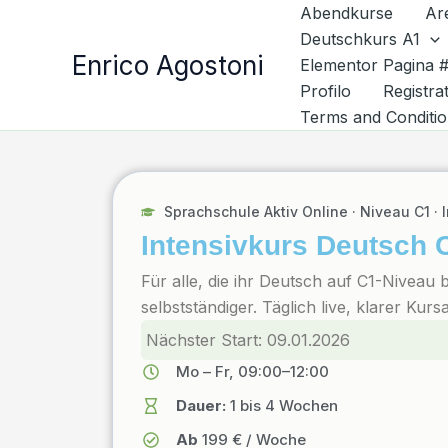
Vai
Abendkurse
Ar
al
Deutschkurs A1
Enrico Agostoni
contenuto
Elementor Pagina 
Profilo
Registra
Terms and Conditi
Sprachschule Aktiv Online · Niveau C1 · 
Intensivkurs Deutsch 
Für alle, die ihr Deutsch auf C1-Niveau b
selbstständiger. Täglich live, klarer Kurs
Nächster Start: 09.01.2026
Mo – Fr, 09:00–12:00
Dauer:
1 bis 4 Wochen
Ab
199 € / Woche