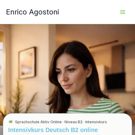
Vai
Enrico Agostoni
al
contenuto
Sprachschule Aktiv Online · Niveau B2 · Intensivkurs
Intensivkurs Deutsch B2 online