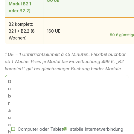
80 UE
Modul B2.1
oder B2.2)
B2 komplett:
B2.1 + B2.2 (8
160 UE
50 € günstige
Wochen)
1 UE = 1 Unterrichtseinheit à 45 Minuten. Flexibel buchbar
ab 1 Woche. Preis je Modul bei Einzelbuchung 499 €; „B2
komplett” gilt bei gleichzeitiger Buchung beider Module.
D
u
b
r
a
u
c
Computer oder Tablet
stabile Internetverbindung
h